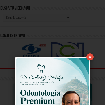
Busca Tu Video Aqui
Busca
Tu
Video
Aqui
Canales En Vivo
×